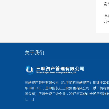
贡
三
净
业
关于我们
三峡资产管理有限公司（以下简称三峡资产）组建于201
年10月14日，是中国长江三峡集团有限公司（以下简称
团公司）所属全资二级企业，2017年完成由全民所有制
[……]