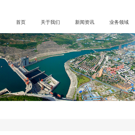
首页
关于我们
新闻资讯
业务领域